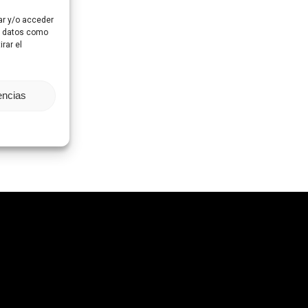
ar y/o acceder
ar datos como
rar el
encias