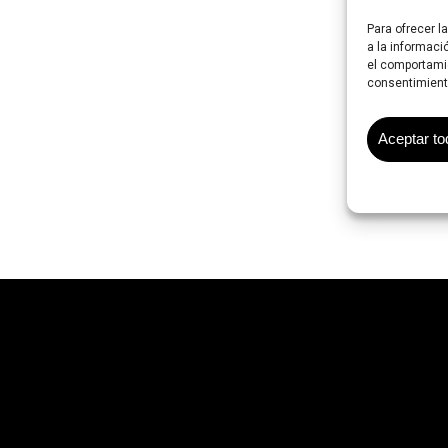
Para ofrecer l
a la informaci
el comportamie
consentimiento
Aceptar to