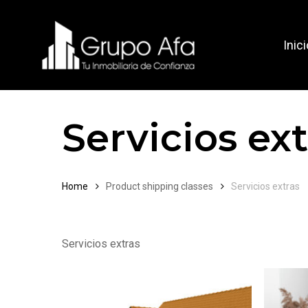
Skip
to
Inici
main
content
Servicios ex
Home
Product shipping classes
Servicios extras
Servicios extras