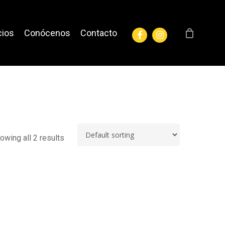
facebook
instagram
cios
Conócenos
Contacto
owing all 2 results