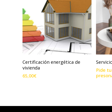
Add To Cart
Certificación energética de
Servic
vivienda
Pide t
presona
65,00
€