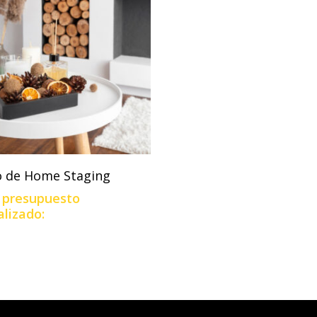
Add To Cart
io de Home Staging
u presupuesto
lizado: